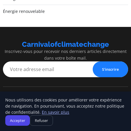
Énergie renouvelable
Carnivalofclimatechange
Inscrivez-vous pour recevoir nos derniers articles directement
dans votre boîte mail.
S'inscrire
Carnivalofclimatechange
Nous utilisons des cookies pour améliorer votre expérience
de navigation. En poursuivant, vous acceptez notre politique
Blog d'actualités et d'informations
de confidentialité.
En savoir plus
Accepter
Refuser