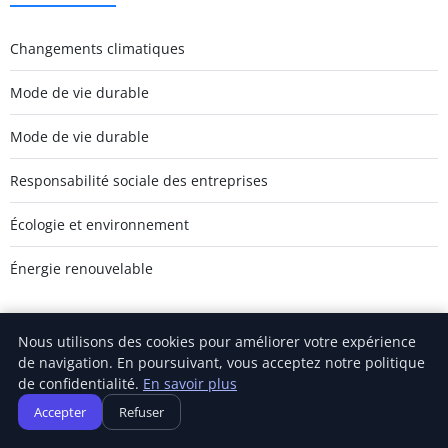
Changements climatiques
Mode de vie durable
Mode de vie durable
Responsabilité sociale des entreprises
Écologie et environnement
Énergie renouvelable
Nous utilisons des cookies pour améliorer votre expérience
de navigation. En poursuivant, vous acceptez notre politique
Carnivalofclimatechange
de confidentialité.
En savoir plus
Inscrivez-vous pour recevoir nos derniers articles directement
Accepter
Refuser
dans votre boîte mail.