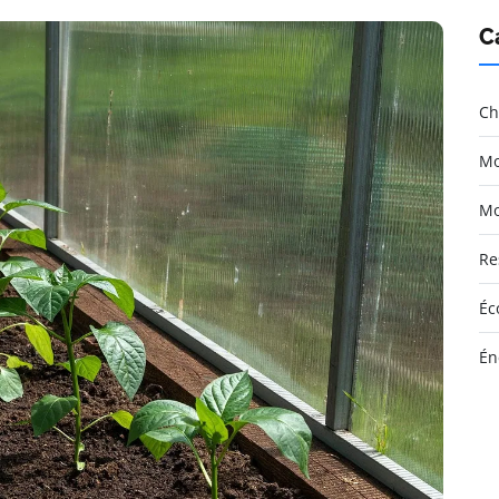
C
Ch
Mo
Mo
Re
Éc
Én