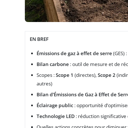
EN BREF
Émissions de gaz à effet de serre
(GES) :
Bilan carbone
: outil de mesure et de ré
Scopes :
Scope 1
(directes),
Scope 2
(indir
autres)
Bilan d’Émissions de Gaz à Effet de Serr
Éclairage public
: opportunité d’optimis
Technologie LED
: réduction significativ
Quelles actions concrètes pour diminuer