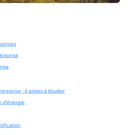
eprises
treprise
rise
reprise : 6 pistes à étudier
n d’énergie
ification