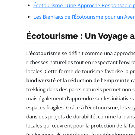
Écotourisme : Une Approche Responsable p
Les Bienfaits de l’Écotourisme pour un Ave
Écotourisme : Un Voyage a
L’
écotourisme
se définit comme una approche 
richesses naturelles tout en respectant l’en
locales. Cette forme de tourisme favorise la
pr
biodiversité
et la
réduction de l’empreinte 
trekking dans des parcs naturels permet non 
mais également d’apprendre sur les initiative
espaces fragiles. Grâce à l’
écotourisme
, les v
dans des projets de durabilité, comme la planta
locales qui œuvrent pour la protection de la fau
écologiques, ils contribuent à un
développeme