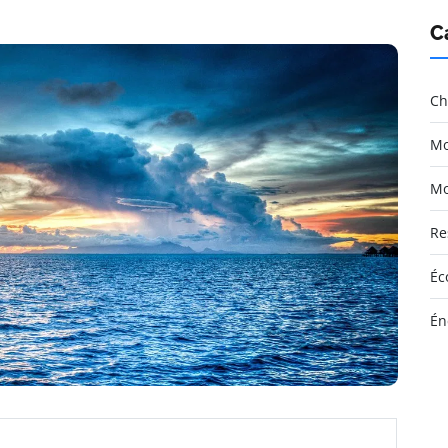
C
Ch
Mo
Mo
Re
Éc
Én