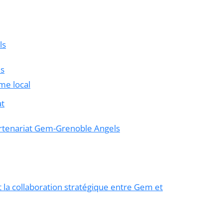
ls
ls
me local
at
partenariat Gem-Grenoble Angels
t la collaboration stratégique entre Gem et