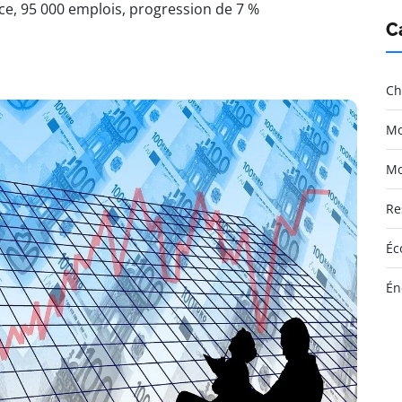
nce, 95 000 emplois, progression de 7 %
C
Ch
Mo
Mo
Re
Éc
Én