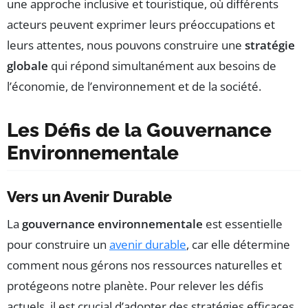
une approche inclusive et touristique, où différents
acteurs peuvent exprimer leurs préoccupations et
leurs attentes, nous pouvons construire une
stratégie
globale
qui répond simultanément aux besoins de
l’économie, de l’environnement et de la société.
Les Défis de la Gouvernance
Environnementale
Vers un Avenir Durable
La
gouvernance environnementale
est essentielle
pour construire un
avenir durable
, car elle détermine
comment nous gérons nos ressources naturelles et
protégeons notre planète. Pour relever les défis
actuels, il est crucial d’adopter des stratégies efficaces