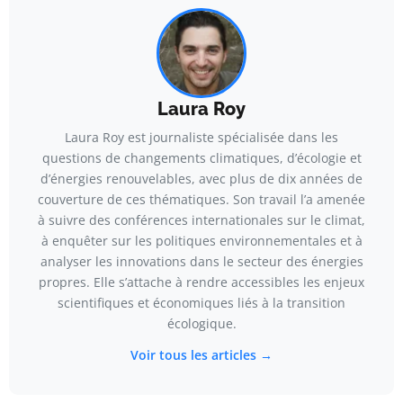
Laura Roy
Laura Roy est journaliste spécialisée dans les
questions de changements climatiques, d’écologie et
d’énergies renouvelables, avec plus de dix années de
couverture de ces thématiques. Son travail l’a amenée
à suivre des conférences internationales sur le climat,
à enquêter sur les politiques environnementales et à
analyser les innovations dans le secteur des énergies
propres. Elle s’attache à rendre accessibles les enjeux
scientifiques et économiques liés à la transition
écologique.
Voir tous les articles →