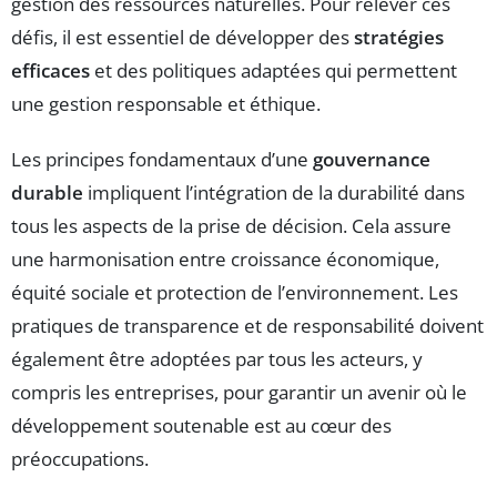
gestion des ressources naturelles. Pour relever ces
défis, il est essentiel de développer des
stratégies
efficaces
et des politiques adaptées qui permettent
une gestion responsable et éthique.
Les principes fondamentaux d’une
gouvernance
durable
impliquent l’intégration de la durabilité dans
tous les aspects de la prise de décision. Cela assure
une harmonisation entre croissance économique,
équité sociale et protection de l’environnement. Les
pratiques de transparence et de responsabilité doivent
également être adoptées par tous les acteurs, y
compris les entreprises, pour garantir un avenir où le
développement soutenable est au cœur des
préoccupations.