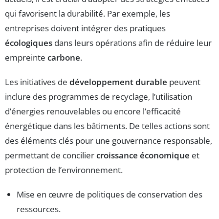
qui favorisent la durabilité. Par exemple, les
entreprises doivent intégrer des pratiques
écologiques
dans leurs opérations afin de réduire leur
empreinte
carbone
.
Les initiatives de
développement durable
peuvent
inclure des programmes de recyclage, l’utilisation
d’énergies renouvelables ou encore l’efficacité
énergétique dans les bâtiments. De telles actions sont
des éléments clés pour une gouvernance responsable,
permettant de concilier
croissance économique
et
protection de l’environnement.
Mise en œuvre de politiques de conservation des
ressources.