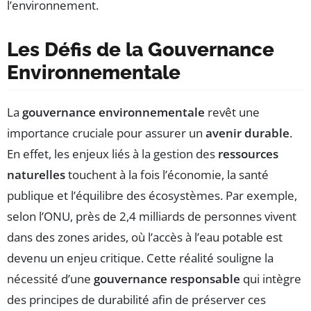
l’environnement.
Les Défis de la Gouvernance
Environnementale
La
gouvernance environnementale
revêt une
importance cruciale pour assurer un
avenir durable
.
En effet, les enjeux liés à la gestion des
ressources
naturelles
touchent à la fois l’économie, la santé
publique et l’équilibre des écosystèmes. Par exemple,
selon l’ONU, près de 2,4 milliards de personnes vivent
dans des zones arides, où l’accès à l’eau potable est
devenu un enjeu critique. Cette réalité souligne la
nécessité d’une
gouvernance responsable
qui intègre
des principes de durabilité afin de préserver ces