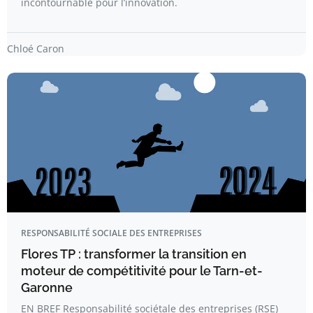
incontournable pour l’innovation.
Chloé Caron
RESPONSABILITÉ SOCIALE DES ENTREPRISES
Flores TP : transformer la transition en
moteur de compétitivité pour le Tarn-et-
Garonne
EN BREF Responsabilité sociétale des entreprises (RSE)