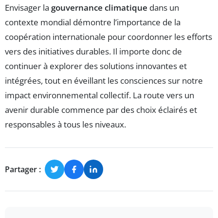
Envisager la
gouvernance climatique
dans un
contexte mondial démontre l’importance de la
coopération internationale pour coordonner les efforts
vers des initiatives durables. Il importe donc de
continuer à explorer des solutions innovantes et
intégrées, tout en éveillant les consciences sur notre
impact environnemental collectif. La route vers un
avenir durable commence par des choix éclairés et
responsables à tous les niveaux.
Partager :