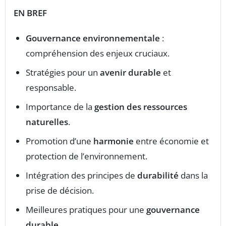
EN BREF
Gouvernance environnementale
:
compréhension des enjeux cruciaux.
Stratégies pour un
avenir durable
et
responsable.
Importance de la
gestion des ressources
naturelles
.
Promotion d’une
harmonie
entre économie et
protection de l’environnement.
Intégration des principes de
durabilité
dans la
prise de décision.
Meilleures pratiques pour une
gouvernance
durable
.