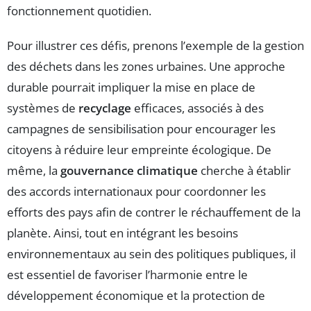
fonctionnement quotidien.
Pour illustrer ces défis, prenons l’exemple de la gestion
des déchets dans les zones urbaines. Une approche
durable pourrait impliquer la mise en place de
systèmes de
recyclage
efficaces, associés à des
campagnes de sensibilisation pour encourager les
citoyens à réduire leur empreinte écologique. De
même, la
gouvernance climatique
cherche à établir
des accords internationaux pour coordonner les
efforts des pays afin de contrer le réchauffement de la
planète. Ainsi, tout en intégrant les besoins
environnementaux au sein des politiques publiques, il
est essentiel de favoriser l’harmonie entre le
développement économique et la protection de