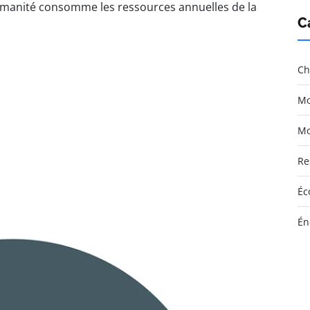
manité consomme les ressources annuelles de la
C
Ch
Mo
Mo
Re
Éc
Én