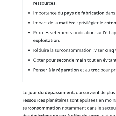
ressources.
Importance du
pays de fabrication
dans 
Impact de la
matière
: privilégier le
coton
Prix des vêtements : indication sur l’éthiq
exploitation
.
Réduire la surconsommation : viser
cinq
Opter pour
seconde main
tout en évitant
Penser à la
réparation
et au
troc
pour pr
Le
jour du dépassement
, qui survient de plu
ressources
planétaires sont épuisées en moins
surconsommation
notamment dans le secteur 
des
émissions de gaz à effet de serre
tout en