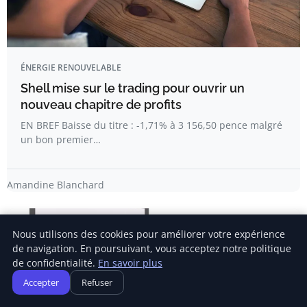
ÉNERGIE RENOUVELABLE
Shell mise sur le trading pour ouvrir un
nouveau chapitre de profits
EN BREF Baisse du titre : -1,71% à 3 156,50 pence malgré
un bon premier…
Amandine Blanchard
Nous utilisons des cookies pour améliorer votre expérience
de navigation. En poursuivant, vous acceptez notre politique
de confidentialité.
En savoir plus
Accepter
Refuser