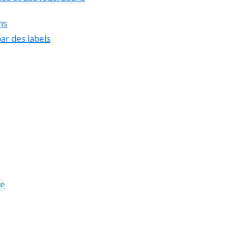
ns
ar des labels
le