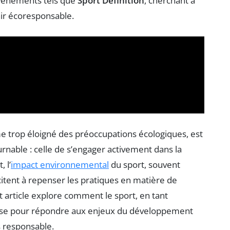
 événements tels que
Sport Définition
, cherchant à
nir écoresponsable.
e trop éloigné des préoccupations écologiques, est
rnable : celle de s’engager activement dans la
 l’
impact environnemental
du sport, souvent
tent à repenser les pratiques en matière de
 article explore comment le sport, en tant
lise pour répondre aux enjeux du développement
s responsable.