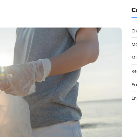
C
Ch
Mo
Mo
Re
Éc
Én