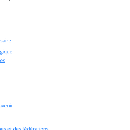
saire
ogique
les
avenir
es et des fédérations