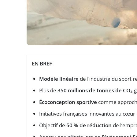
EN BREF
Modèle linéaire
de l’industrie du sport 
Plus de
350 millions de tonnes de CO₂
g
Écoconception sportive
comme approche 
Initiatives françaises innovantes au cœur
Objectif de
50 % de réduction
de l’empre
Aperçu des efforts lors de l’événement
S