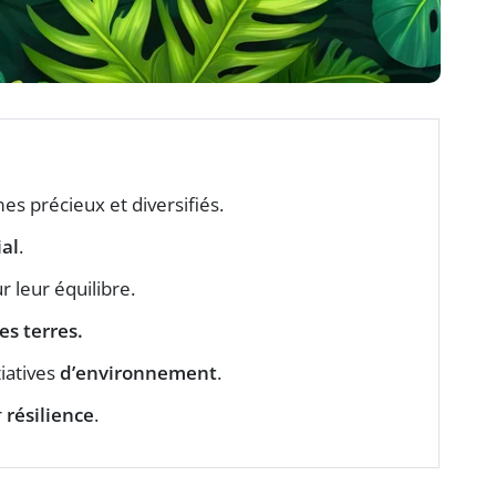
es précieux et diversifiés.
al
.
r leur équilibre.
es terres
.
tiatives
d’environnement
.
r
résilience
.