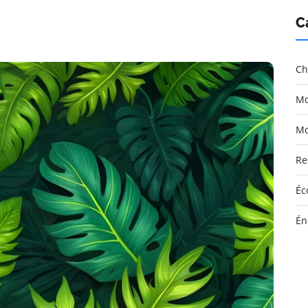
C
Ch
Mo
Mo
Re
Éc
Én