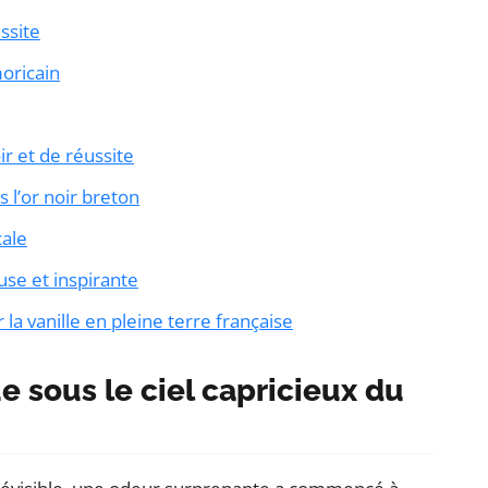
ssite
moricain
r et de réussite
 l’or noir breton
cale
use et inspirante
la vanille en pleine terre française
e sous le ciel capricieux du