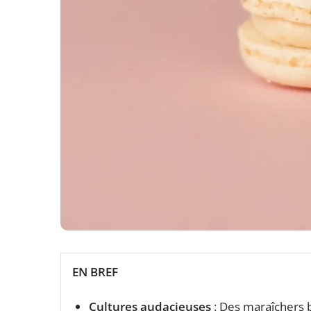
EN BREF
Cultures audacieuses
: Des maraîchers b