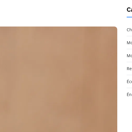
C
Ch
Mo
Mo
Re
Éc
Én