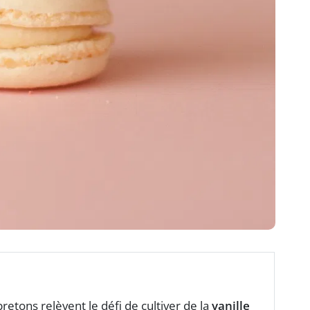
retons relèvent le défi de cultiver de la
vanille