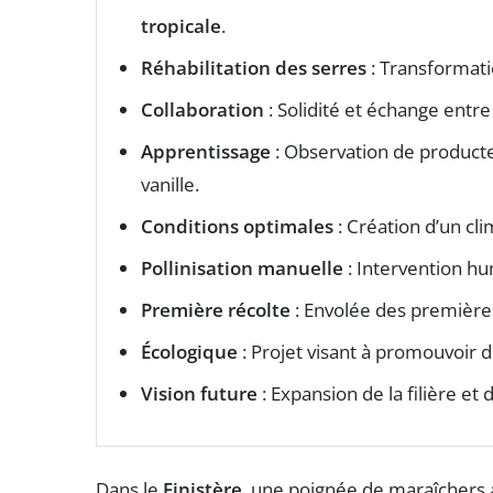
tropicale
.
Réhabilitation des serres
: Transformati
Collaboration
: Solidité et échange entre 
Apprentissage
: Observation de producte
vanille.
Conditions optimales
: Création d’un cli
Pollinisation manuelle
: Intervention hu
Première récolte
: Envolée des premières
Écologique
: Projet visant à promouvoir d
Vision future
: Expansion de la filière 
Dans le
Finistère
, une poignée de maraîchers a