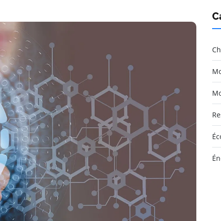
C
Ch
Mo
Mo
Re
Éc
Én