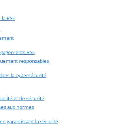
 la RSE
E
nement
 engagements RSE
iquement responsables
dans la cybersécurité
bilité et de sécurité
mes aux normes
en garantissant la sécurité