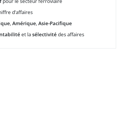
f
pour le secteur ferroviaire
ffre d’affaires
ique
,
Amérique
,
Asie-Pacifique
ntabilité
et la
sélectivité
des affaires