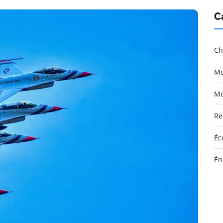
C
Ch
Mo
Mo
Re
Éc
Én