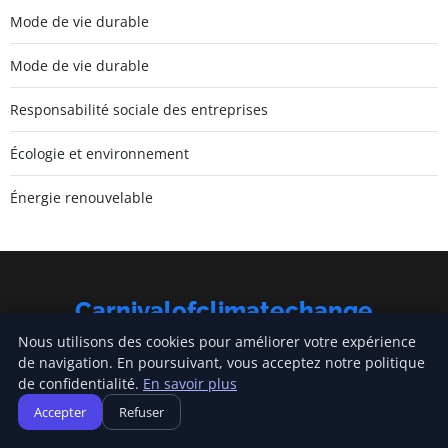
Mode de vie durable
Mode de vie durable
Responsabilité sociale des entreprises
Écologie et environnement
Énergie renouvelable
Carnivalofclimatechange
Inscrivez-vous pour recevoir nos derniers articles directement
Nous utilisons des cookies pour améliorer votre expérience
dans votre boîte mail.
de navigation. En poursuivant, vous acceptez notre politique
de confidentialité.
En savoir plus
S'inscrire
Accepter
Refuser