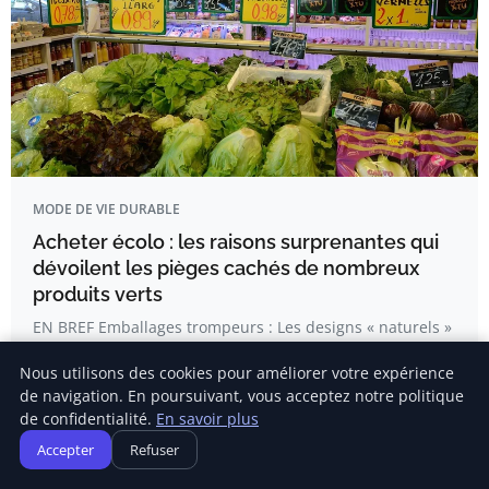
MODE DE VIE DURABLE
Acheter écolo : les raisons surprenantes qui
dévoilent les pièges cachés de nombreux
produits verts
EN BREF Emballages trompeurs : Les designs « naturels »
masquent souvent des…
Nous utilisons des cookies pour améliorer votre expérience
de navigation. En poursuivant, vous acceptez notre politique
de confidentialité.
En savoir plus
Amandine Blanchard
Accepter
Refuser