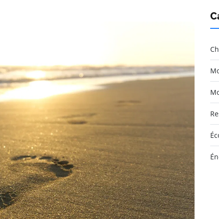
C
Ch
Mo
Mo
Re
Éc
Én