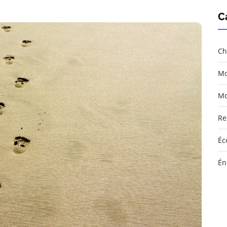
C
Ch
Mo
Mo
Re
Éc
Én