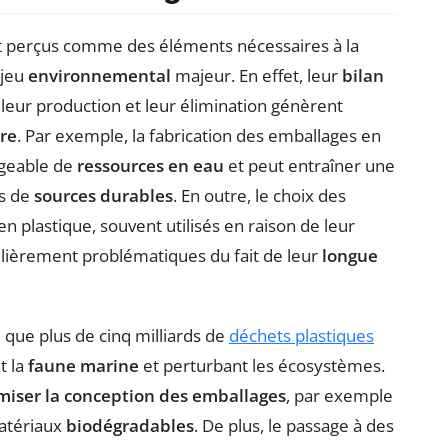
t perçus comme des éléments nécessaires à la
njeu
environnemental
majeur. En effet, leur
bilan
 leur production et leur élimination génèrent
rre
. Par exemple, la fabrication des emballages en
igeable de
ressources en eau
et peut entraîner une
us de
sources durables
. En outre, le choix des
en plastique, souvent utilisés en raison de leur
culièrement problématiques du fait de leur
longue
é que plus de cinq milliards de
déchets plastiques
t la
faune marine
et perturbant les écosystèmes.
miser la conception des emballages
, par exemple
matériaux
biodégradables
. De plus, le passage à des