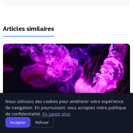
Articles similaires
Nous utilisons des cookies pour améliorer votre expérience
de navigation. En poursuivant, vous acceptez notre politique
CHANGEMENTS CLIMATIQUES
de confidentialité.
En savoir plus
Les océans flirtent déjà avec des
Accepter
Refuser
températures record avant le retour