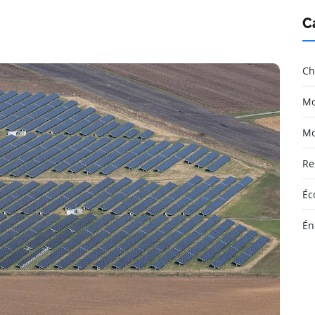
C
Ch
Mo
Mo
Re
Éc
Én