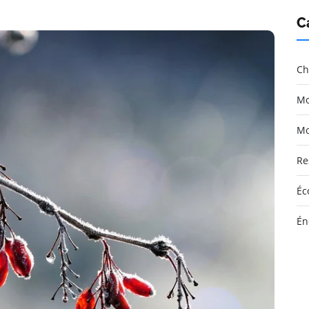
C
Ch
Mo
Mo
Re
Éc
Én