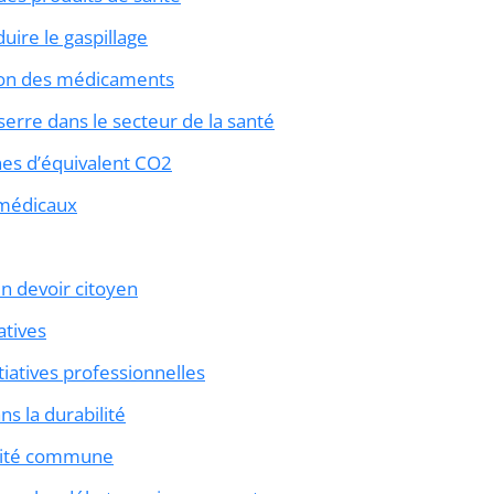
uire le gaspillage
ion des médicaments
serre dans le secteur de la santé
nes d’équivalent CO2
s médicaux
un devoir citoyen
atives
iatives professionnelles
ns la durabilité
ilité commune