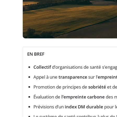
EN BREF
Collectif
d’organisations de santé s’engag
Appel à une
transparence
sur l’
empreint
Promotion de principes de
sobriété
et d
Évaluation de
l’empreinte carbone
des m
Prévisions d’un
index DM durable
pour l
Le système de santé contribue à plus de