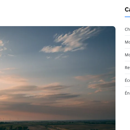
C
Ch
Mo
Mo
Re
Éc
Én