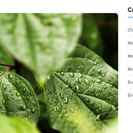
C
Ch
Mo
Mo
Re
Éc
Én