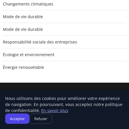
Changements climatiques
Mode de vie durable
Mode de vie durable
Responsabilité sociale des entreprises
Écologie et environnement
Énergie renouvelable
Carnivalofclimatechange
Nous utilisons des cookies pour améliorer votre expérience
de navigation. En poursuivant, vous acceptez notre politique
Inscrivez-vous pour recevoir nos derniers articles directement
de confidentialité.
En savoir plus
dans votre boîte mail.
Accepter
Refuser
S'inscrire