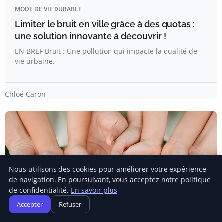
MODE DE VIE DURABLE
Limiter le bruit en ville grâce à des quotas :
une solution innovante à découvrir !
EN BREF Bruit : Une pollution qui impacte la qualité de
vie urbaine.
Chloé Caron
Nous utilisons des cookies pour améliorer votre expérience
de navigation. En poursuivant, vous acceptez notre politique
de confidentialité.
En savoir plus
Accepter
Refuser