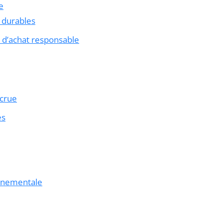
e
 durables
 d’achat responsable
ccrue
es
onnementale