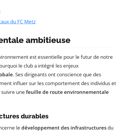
e
taux du FC Metz
entale ambitieuse
vironnement est essentielle pour le futur de notre
ourquoi le club a intégré les enjeux
lobale
. Ses dirigeants ont conscience que des
ement influer sur les comportement des individus et
à suivre une
feuille de route environnementale
uctures durables
oncerne le
développement des infrastructures
du