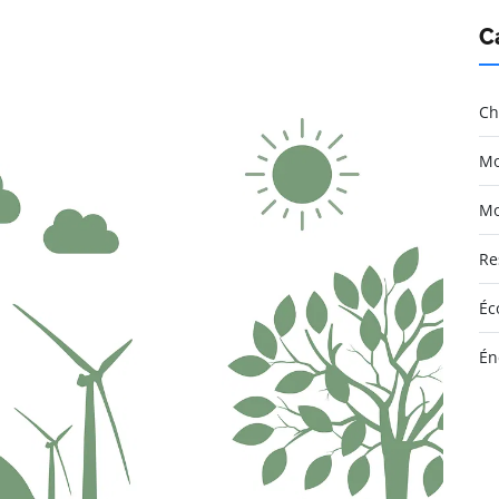
C
Ch
Mo
Mo
Re
Éc
Én