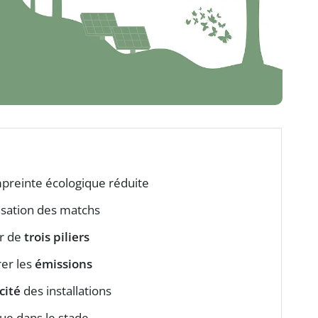
reinte écologique réduite
isation des matchs
ur de
trois piliers
er les
émissions
cité
des installations
ue dans le stade