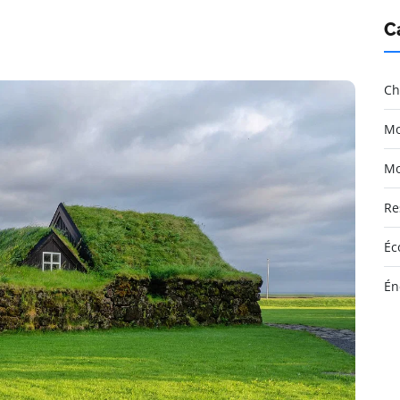
C
Ch
Mo
Mo
Re
Éc
Én