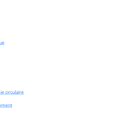
ue
e circulaire
nnement