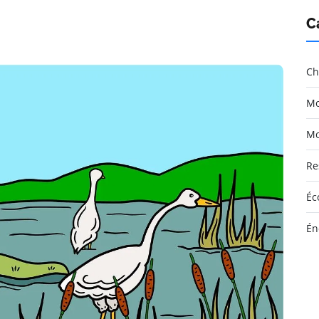
C
Ch
Mo
Mo
Re
Éc
Én