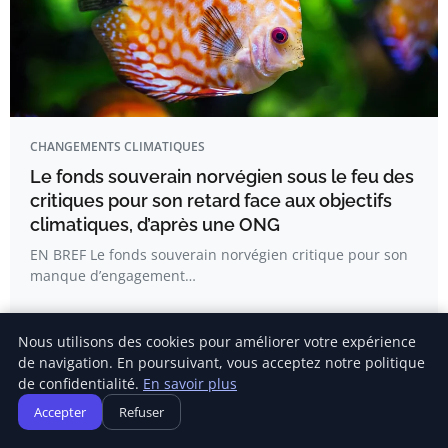
CHANGEMENTS CLIMATIQUES
Le fonds souverain norvégien sous le feu des
critiques pour son retard face aux objectifs
climatiques, d’après une ONG
EN BREF Le fonds souverain norvégien critique pour son
manque d’engagement…
Nous utilisons des cookies pour améliorer votre expérience
Laura Roy
de navigation. En poursuivant, vous acceptez notre politique
de confidentialité.
En savoir plus
Accepter
Refuser