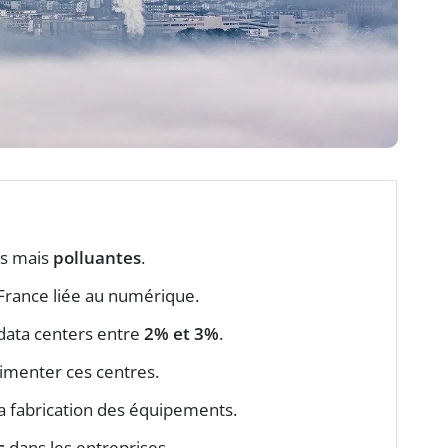
es mais
polluantes
.
France liée au numérique.
data centers entre
2% et 3%
.
imenter ces centres.
a fabrication des équipements.
s
dans les entreprises.