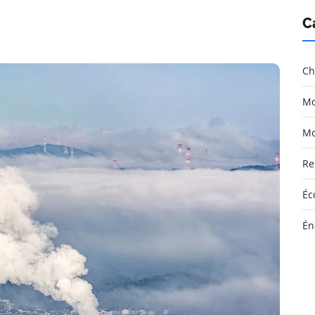
C
Ch
Mo
Mo
Re
Éc
Én