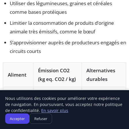
Utiliser des légumineuses, graines et céréales
comme bases protéiques
Limitier la consommation de produits d’origine
animale très émissifs, comme le bœuf
S’approvisionner auprès de producteurs engagés en
circuits courts
Émission CO2
Alternatives
Aliment
(kg eq. CO2 / kg)
durables
Lentilles, pois
Nous utilisons des cookies pour améliorer votre expérience
Bœuf
27
chiches, tofu
de navigation. En poursuivant, vous acceptez notre politique
de confidentialité.
En savoir plus
Accepter
Refuser
Œufs, noix,
Porc
12
quinoa