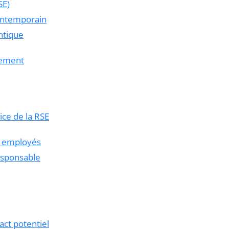
SE)
contemporain
ntique
gement
ce de la RSE
s employés
esponsable
act potentiel