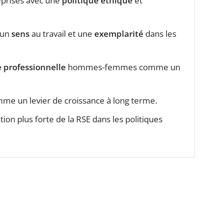
eprises avec une
politique éthique
et
 un
sens
au travail et une
exemplarité
dans les
é professionnelle
hommes-femmes comme un
me un levier de croissance à long terme.
on plus forte de la RSE dans les politiques