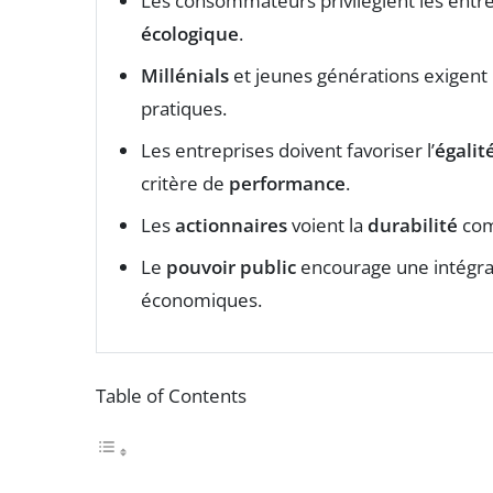
Les consommateurs privilégient les entr
écologique
.
Millénials
et jeunes générations exigent
pratiques.
Les entreprises doivent favoriser l’
égalit
critère de
performance
.
Les
actionnaires
voient la
durabilité
com
Le
pouvoir public
encourage une intégrati
économiques.
Table of Contents