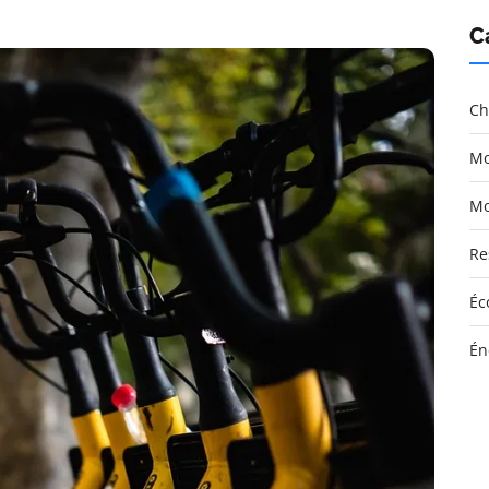
C
Ch
Mo
Mo
Re
Éc
Én