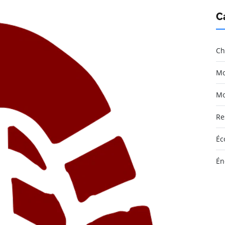
C
Ch
Mo
Mo
Re
Éc
Én