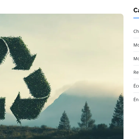
C
Ch
Mo
Mo
Re
Éc
Én