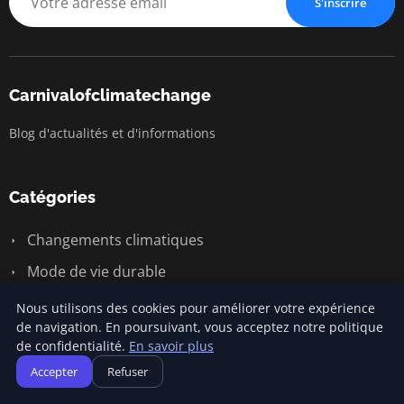
S'inscrire
Carnivalofclimatechange
Blog d'actualités et d'informations
Catégories
Changements climatiques
Mode de vie durable
Mode de vie durable
Nous utilisons des cookies pour améliorer votre expérience
de navigation. En poursuivant, vous acceptez notre politique
Responsabilité sociale des entreprises
de confidentialité.
En savoir plus
Écologie et environnement
Accepter
Refuser
Énergie renouvelable