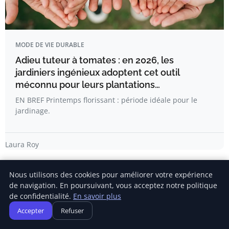
MODE DE VIE DURABLE
Adieu tuteur à tomates : en 2026, les
jardiniers ingénieux adoptent cet outil
méconnu pour leurs plantations…
EN BREF Printemps florissant : période idéale pour le
jardinage.
Laura Roy
Nous utilisons des cookies pour améliorer votre expérience
de navigation. En poursuivant, vous acceptez notre politique
de confidentialité.
En savoir plus
Accepter
Refuser