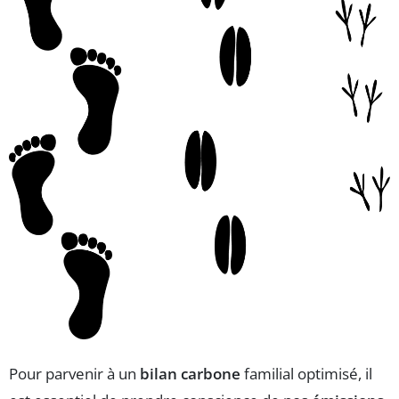
Pour parvenir à un
bilan carbone
familial optimisé, il