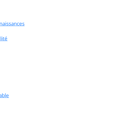
nnaissances
lité
able