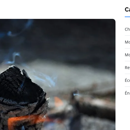
C
Ch
Mo
Mo
Re
Éc
Én